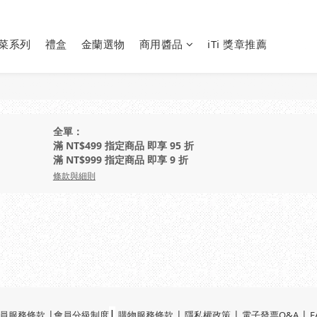
菜系列
禮盒
金蘭選物
商用醬品
iTi 獎章推薦
全單：
滿 NT$499 指定商品 即享 95 折
滿 NT$999 指定商品 即享 9 折
條款與細則
|
|
|
|
|
員服務條款
會員分級制度
購物服務條款
隱私權政策
電子發票Q&A
F