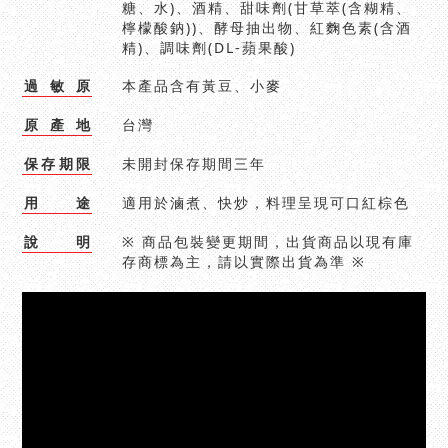
糖、水)、酒精、甜味劑(甘草萃(含糊精、
檸檬酸鈉))、酵母抽出物、紅麴色素(含酒
精)、調味劑(DL-蘋果酸)
過
敏
原
本產品含有黃豆、小麥
原
產
地
台灣
保
存
期
限
未開封保存期間三年
用
途
適用於滷煮、快炒，料理呈現可口紅棕色
說
明
※ 商品包裝變更期間，出貨商品以現有庫
存商標為主，請以實際出貨為準 ※