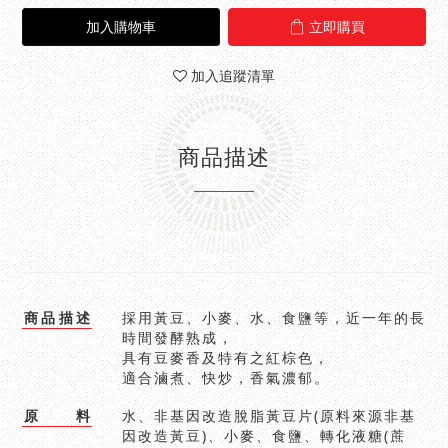
加入購物車
立即購買
加入追蹤清單
商品描述
商
品
描
述
採用黃豆、小麥、水、食鹽等，近一年的長
時間發酵熟成，
具有豆麥香及特有之紅棕色，
適合滷煮、快炒，香氣濃郁。
原
料
水、非基因改造脫脂黃豆片(原料來源非基
因改造黃豆)、小麥、食鹽、轉化液糖(蔗