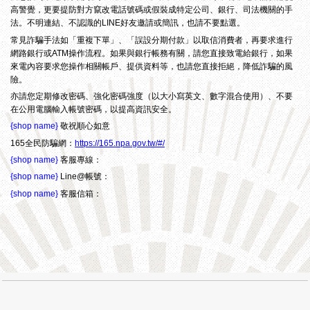
高警覺，更要提防對方竄改電話號碼或假裝成特定公司、銀行、司法機關的手
法。不明連結、不認識的LINE好友邀請或簡訊，也請不要點選。
常見詐騙手法如「重複下單」、「誤設分期付款」以取信消費者，再要求進行
網路銀行或ATM操作流程。如果與銀行帳務有關，請您直接致電給銀行，如果
來電內容要求您操作相關帳戶、提供資料等，也請您直接拒絕，降低詐騙的風
險。
亦請您定期修改密碼、強化密碼強度（以大小寫英文、數字混合使用）、不要
在公用電腦輸入帳號密碼，以提高資訊安全。
{shop name}
敬祝順心如意
165全民防騙網：
https://165.npa.gov.tw/#/
{shop name}
客服專線：
{shop name}
Line@帳號：
{shop name}
客服信箱：